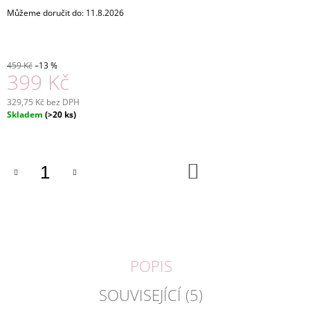
J
Můžeme doručit do:
11.8.2026
E
M
E
459 Kč
–13 %
399 Kč
ČAJOVÁ
BONBONIERA,
329,75 Kč bez DPH
23
Měrná
Skladem
(>20 ks)
PORCÍ
cena:
ČAJE,
142G
360
DO
Kč
KOŠÍKU
POPIS
SOUVISEJÍCÍ (5)