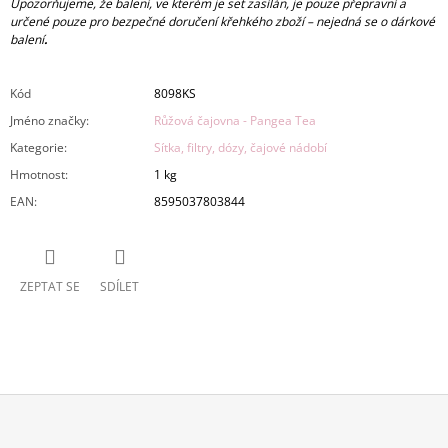
Upozorňujeme, že balení, ve kterém je set zasílán, je pouze přepravní a
určené pouze pro bezpečné doručení křehkého zboží – nejedná se o dárkové
balení
.
Kód
8098KS
Jméno značky
:
Růžová čajovna - Pangea Tea
Kategorie
:
Sítka, filtry, dózy, čajové nádobí
Hmotnost
:
1 kg
EAN
:
8595037803844
ZEPTAT SE
SDÍLET
Z