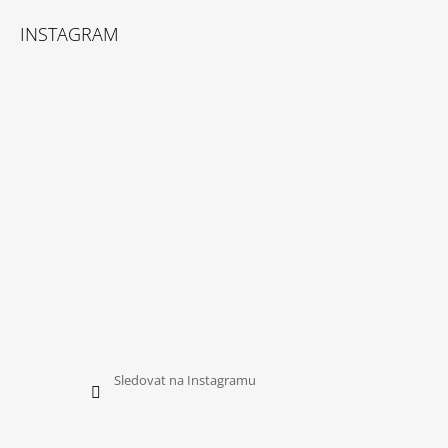
Á
INSTAGRAM
P
A
T
Í
Sledovat na Instagramu