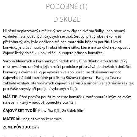
PODOBNÉ (1)
DISKUZE
Hliněný neglazovaný umělecký set konvičky se dvěma šálky, inspirovaný
vzhledem starodávných čajových servisů. Set byl při výrobě několikrát
přežahnutý, aby bylo docíleno stálosti materiálu během použití. Uvnitř
konvičky je u ústí hubičky hrubší hliněné sítko, které má za úkol nepropustit
čajové lístky do šálku, pokud čaj louhujete přímo v konvičce.
Výroba hliněných a keramických nádob má v Číně dlouholetou tradici díky
mistrovskému umění a jejich ruční produkce přetrvává do dnešních dnů. Set
konvičky s dvěma šálky je vytvořen ve spolupráci se zkušenými výrobci
čajového nádobí speciálně pro firmu Růžová čajovna - Pangea Tea na
základě vzhledu starodávných čajových servisů a umožňuje jedinečný zážitek
pro Vaše smysly při popíjení vybraných čajů.
NÁŠ TIP:
Před prvním použitím nechte konvičku „zatáhnout“ silným čajovým
nálevem, který v nádobě ponechte cca 12h.
ČAJOVÝ SET TVOŘÍ:
Konvička 0,5l, 2x šálek 60ml
MATERIÁL:
neglazovaná keramika
ZEMĚ PŮVODU:
Čína