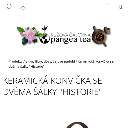
K
Přejít
NÁKUP
M
HLEDAT
na
KOŠÍK
O
PŘIHLÁŠENÍ
ZPĚT
ZPĚT
obsah
Š
Í
C
K
O
P
O
T
Domů
Produkty
/
Sítka, filtry, dózy, čajové nádobí
/
Keramická konvička se
Ř
dvěma šálky "Historie"
E
KERAMICKÁ KONVIČKA SE
B
DVĚMA ŠÁLKY "HISTORIE"
U
J
E
T
E
N