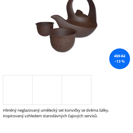
A
J
Í
T
?
459 Kč
–13 %
HLEDAT
D
O
P
O
Hliněný neglazovaný umělecký set konvičky se dvěma šálky,
R
inspirovaný vzhledem starodávných čajových servisů.
U
Č
U