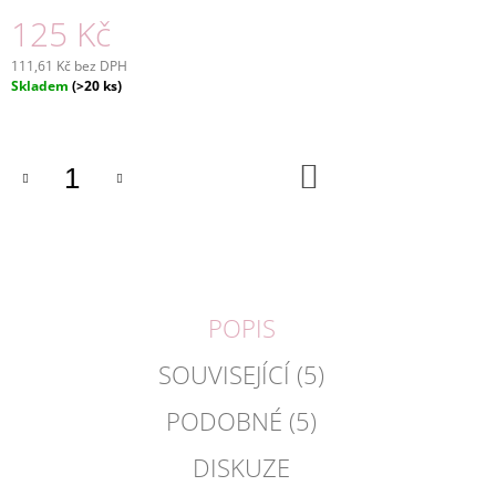
J
125 Kč
E
M
111,61 Kč bez DPH
E
Měrná
Skladem
(>20 ks)
cena:
DÁRKOVÁ
KOLEKCE
TEA
DO
KOŠÍKU
FOR
YOU
KVETOUCÍ,
74G
225
Kč
POPIS
SOUVISEJÍCÍ (5)
PODOBNÉ (5)
DISKUZE