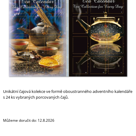
A
J
Í
T
?
HLEDAT
Unikátní čajová kolekce ve formě oboustranného adventního kalendáře
D
s 24 ks vybraných porcovaných čajů.
O
P
O
R
Můžeme doručit do:
12.8.2026
U
Č
U