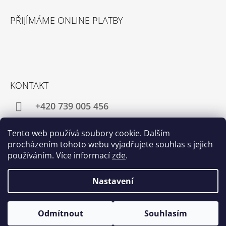
PŘIJÍMÁME ONLINE PLATBY
KONTAKT
+420 739 005 456
director@pangea-tea.cz
Tento web používá soubory cookie. Dalším
procházením tohoto webu vyjadřujete souhlas s jejich
používáním. Více informací
zde
.
Facebook
Instagram
Nastavení
© 2026 Růžová čajovna - Pangea Tea. Všechna
Vytvořil Shoptet
Odmítnout
Souhlasím
práva vyhrazena.