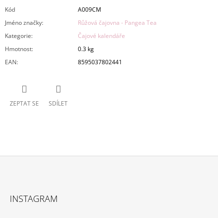
Kód
A009CM
Jméno značky
:
Růžová čajovna - Pangea Tea
Kategorie
:
Čajové kalendáře
Hmotnost
:
0.3 kg
EAN
:
8595037802441
ZEPTAT SE
SDÍLET
Z
Á
INSTAGRAM
P