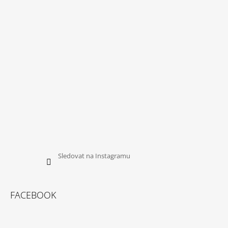
A
T
Í
Sledovat na Instagramu
FACEBOOK