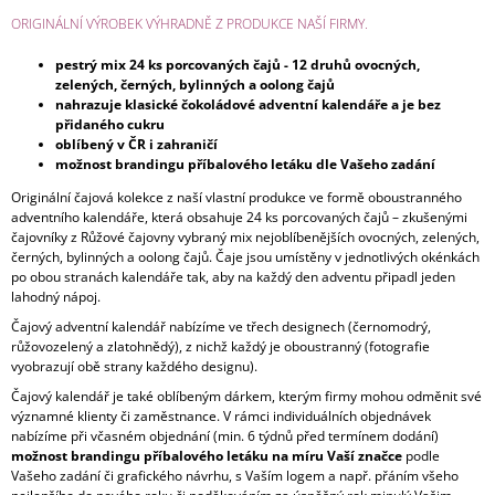
ORIGINÁLNÍ VÝROBEK VÝHRADNĚ Z PRODUKCE NAŠÍ FIRMY.
pestrý mix 24 ks porcovaných čajů - 12 druhů ovocných,
zelených, černých, bylinných a oolong čajů
nahrazuje klasické čokoládové adventní kalendáře a je bez
přidaného cukru
oblíbený v ČR i zahraničí
možnost brandingu příbalového letáku dle Vašeho zadání
Originální čajová kolekce z naší vlastní produkce ve formě oboustranného
adventního kalendáře, která obsahuje 24 ks porcovaných čajů – zkušenými
čajovníky z Růžové čajovny vybraný mix nejoblíbenějších ovocných, zelených,
černých, bylinných a oolong čajů. Čaje jsou umístěny v jednotlivých okénkách
po obou stranách kalendáře tak, aby na každý den adventu připadl jeden
lahodný nápoj.
Čajový adventní kalendář nabízíme ve třech designech (černomodrý,
růžovozelený a zlatohnědý), z nichž každý je oboustranný (fotografie
vyobrazují obě strany každého designu).
Čajový kalendář je také oblíbeným dárkem, kterým firmy mohou odměnit své
významné klienty či zaměstnance. V rámci individuálních objednávek
nabízíme při včasném objednání (min. 6 týdnů před termínem dodání)
možnost brandingu příbalového letáku na míru Vaší značce
podle
Vašeho zadání či grafického návrhu, s Vaším logem a např. přáním všeho