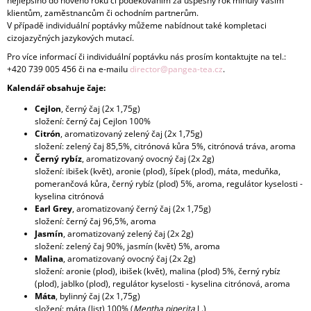
nejlepšího do nového roku či poděkováním za úspěšný rok minulý Vašim
klientům, zaměstnancům či ochodním partnerům.
V případě individuální poptávky můžeme nabídnout také kompletaci
cizojazyčných jazykových mutací.
Pro více informací či individuální poptávku nás prosím kontaktujte na tel.:
+420 739 005 456 či na e-mailu
director@pangea-tea.cz
.
Kalendář obsahuje čaje:
Cejlon
, černý čaj (2x 1,75g)
složení: černý čaj Cejlon 100%
Citrón
, aromatizovaný zelený čaj (2x 1,75g)
složení: zelený čaj 85,5%, citrónová kůra 5%, citrónová tráva, aroma
Černý rybíz
, aromatizovaný ovocný čaj (2x 2g)
složení: ibišek (květ), aronie (plod), šípek (plod), máta, meduňka,
pomerančová kůra, černý rybíz (plod) 5%, aroma, regulátor kyselosti -
kyselina citrónová
Earl Grey
, aromatizovaný černý čaj (2x 1,75g)
složení: černý čaj 96,5%, aroma
Jasmín
, aromatizovaný zelený čaj (2x 2g)
složení: zelený čaj 90%, jasmín (květ) 5%, aroma
Malina
, aromatizovaný ovocný čaj (2x 2g)
složení: aronie (plod), ibišek (květ), malina (plod) 5%, černý rybíz
(plod), jablko (plod), regulátor kyselosti - kyselina citrónová, aroma
Máta
, bylinný čaj (2x 1,75g)
s
ložení: máta (list) 100% (
Mentha piperita
L.)