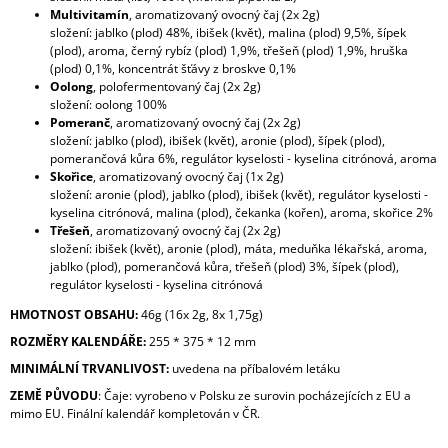
Multivitamín
, aromatizovaný ovocný čaj (2x 2g)
složení: jablko (plod) 48%, ibišek (květ), malina (plod) 9,5%, šípek
(plod), aroma, černý rybíz (plod) 1,9%, třešeň (plod) 1,9%, hruška
(plod) 0,1%, koncentrát šťávy z broskve 0,1%
Oolong
, polofermentovaný čaj (2x 2g)
složení: oolong 100%
Pomeranč
, aromatizovaný ovocný čaj (2x 2g)
složení: jablko (plod), ibišek (květ), aronie (plod), šípek (plod),
pomerančová kůra 6%, regulátor kyselosti - kyselina citrónová, aroma
Skořice
, aromatizovaný ovocný čaj (1x 2g)
složení: aronie (plod), jablko (plod), ibišek (květ), regulátor kyselosti -
kyselina citrónová, malina (plod), čekanka (kořen), aroma, skořice 2%
Třešeň
, aromatizovaný ovocný čaj (2x 2g)
složení: ibišek (květ), aronie (plod), máta, meduňka lékařská, aroma,
jablko (plod), pomerančová kůra, třešeň (plod) 3%, šípek (plod),
regulátor kyselosti - kyselina citrónová
HMOTNOST OBSAHU:
46g (16x 2g, 8x 1,75g)
ROZMĚRY KALENDÁŘE:
255 * 375 * 12
mm
MINIMÁLNÍ TRVANLIVOST:
uvedena na příbalovém letáku
ZEMĚ PŮVODU
: Čaje: vyrobeno v Polsku ze surovin pocházejících z EU a
mimo EU. Finální kalendář kompletován v ČR.