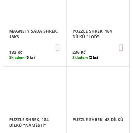
J
E
M
E
MAGNETY SADA SHREK,
PUZZLE SHREK, 184
BLACKCURRANT
18KS
DÍLKŮ "LOĎ"
/
ČERNÝ
DO
DO
KOŠÍKU
KO
RYBÍZ
132 Kč
236 Kč
OVOCNÝ
Skladem
(5 ks)
Skladem
(2 ks)
ČAJ,
NÁLEVOVÉ
SÁČKY
80
Kč
PUZZLE SHREK, 184
PUZZLE SHREK, 48 DÍLKŮ
DÍLKŮ "NÁMĚSTÍ"