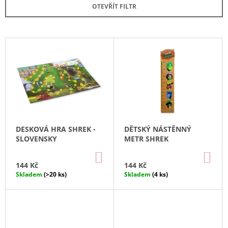
E
OTEVŘÍT FILTR
A
N
J
Í
Í
P
V
T
R
Ý
?
O
P
D
I
U
S
K
P
T
HLEDAT
R
DESKOVÁ HRA SHREK -
DĚTSKÝ NÁSTĚNNÝ
Ů
O
SLOVENSKY
METR SHREK
D
DO
DO
D
U
KOŠÍKU
KO
144 Kč
144 Kč
O
K
Skladem
(>20 ks)
Skladem
(4 ks)
P
T
O
R
Ů
U
Č
U