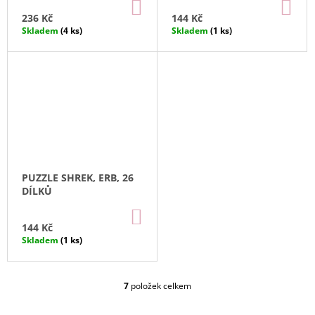
DO
DO
KOŠÍKU
KO
236 Kč
144 Kč
Skladem
(4 ks)
Skladem
(1 ks)
PUZZLE SHREK, ERB, 26
DÍLKŮ
DO
KOŠÍKU
144 Kč
Skladem
(1 ks)
7
položek celkem
O
V