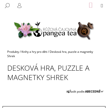
K
Přejít
NÁKUP
M
HLEDAT
na
KOŠÍK
O
PŘIHLÁŠENÍ
ZPĚT
ZPĚT
obsah
Š
Í
C
K
O
P
O
T
Domů
Produkty
/
Knihy a hry pro děti
/
Desková hra, puzzle a magnetky
Ř
Shrek
E
DESKOVÁ HRA, PUZZLE A
B
MAGNETKY SHREK
U
J
E
Ř
Řadit podle:
ABECEDNĚ
T
A
E
Z
N