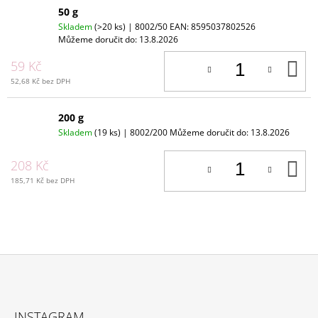
50 g
Skladem
(>20 ks)
| 8002/50
EAN:
8595037802526
Můžeme doručit do:
13.8.2026
D
59 Kč
K
52,68 Kč bez DPH
200 g
Skladem
(19 ks)
| 8002/200
Můžeme doručit do:
13.8.2026
D
208 Kč
K
185,71 Kč bez DPH
Z
Á
INSTAGRAM