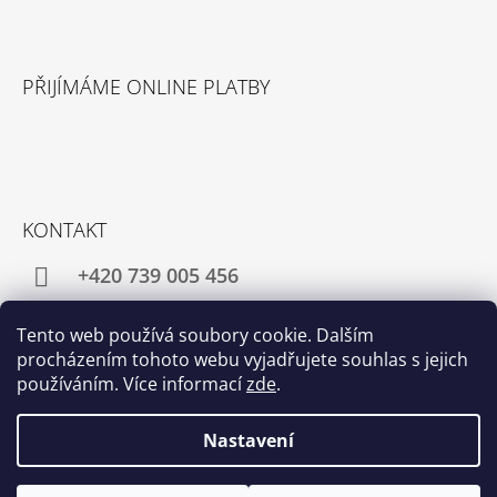
PŘIJÍMÁME ONLINE PLATBY
KONTAKT
+420 739 005 456
director@pangea-tea.cz
Tento web používá soubory cookie. Dalším
procházením tohoto webu vyjadřujete souhlas s jejich
používáním. Více informací
zde
.
Facebook
Instagram
Nastavení
© 2026 Růžová čajovna - Pangea Tea. Všechna
Vytvořil Shoptet