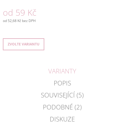
J
od
59 Kč
E
M
E
od
52,68 Kč
bez DPH
Měrná
cena:
OOLONG
/
OOLONG,
ZVOLTE VARIANTU
POLOZELENÝ
PORCOVANÝ
ČAJ,
NÁLEVOVÉ
SÁČKY
VARIANTY
80
Kč
POPIS
SOUVISEJÍCÍ (5)
PODOBNÉ (2)
DISKUZE