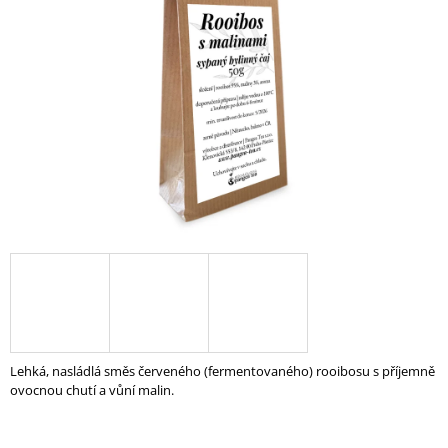
A
J
Í
T
?
HLEDAT
D
O
P
O
Lehká, nasládlá směs červeného (fermentovaného) rooibosu s příjemně
R
ovocnou chutí a vůní malin.
U
Č
U