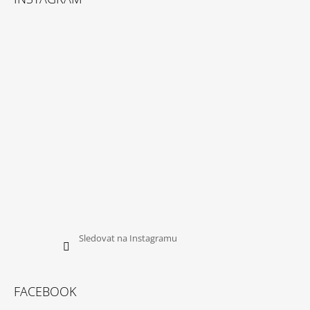
P
A
T
Í
Sledovat na Instagramu
FACEBOOK