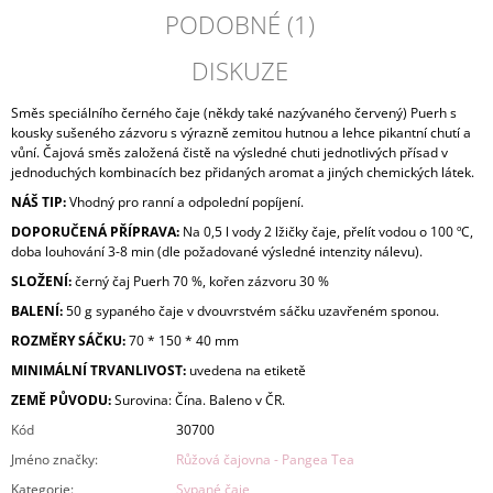
PODOBNÉ (1)
DISKUZE
Směs speciálního černého čaje (někdy také nazývaného červený) Puerh s
kousky sušeného zázvoru s výrazně zemitou hutnou a lehce pikantní chutí a
vůní. Čajová směs založená čistě na výsledné chuti jednotlivých přísad
v
jednoduchých kombinacích
bez přidaných aromat a jiných chemických látek.
NÁŠ TIP:
Vhodný pro ranní a odpolední popíjení.
DOPORUČENÁ PŘÍPRAVA:
Na 0,5 l vody 2 lžičky čaje, přelít vodou o 100 ºC,
doba louhování 3-8 min (dle požadované výsledné intenzity nálevu).
SLOŽENÍ:
černý čaj Puerh 70 %, kořen zázvoru 30 %
BALENÍ:
50 g sypaného čaje v dvouvrstvém sáčku uzavřeném sponou.
ROZMĚRY SÁČKU:
70 * 150 * 40 mm
MINIMÁLNÍ TRVANLIVOST:
uvedena na etiketě
ZEMĚ PŮVODU:
Surovina: Čína. Baleno v ČR.
Kód
30700
Jméno značky
:
Růžová čajovna - Pangea Tea
Kategorie
:
Sypané čaje