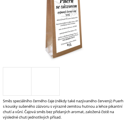
A
J
Í
T
?
HLEDAT
D
O
P
Směs speciálního černého čaje (někdy také nazývaného červený) Puerh
O
s kousky sušeného zázvoru s výrazně zemitou hutnou a lehce pikantní
R
chutí a vůní. Čajová směs bez přidaných aromat, založená čistě na
U
výsledné chuti jednotlivých přísad.
Č
U