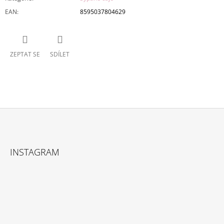
EAN
:
8595037804629
ZEPTAT SE
SDÍLET
Z
Á
INSTAGRAM
P
A
T
Í