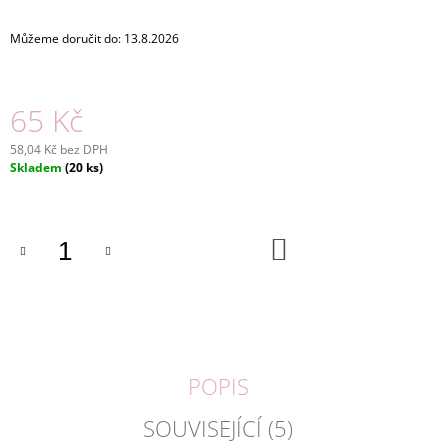
J
E
Můžeme doručit do:
13.8.2026
M
E
65 Kč
BLACKCURRANT
/
58,04 Kč bez DPH
ČERNÝ
Měrná
Skladem
(20 ks)
RYBÍZ
cena:
OVOCNÝ
ČAJ,
NÁLEVOVÉ
SÁČKY
DO
KOŠÍKU
80
Kč
POPIS
SOUVISEJÍCÍ (5)