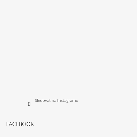
A
T
Í
Sledovat na Instagramu
FACEBOOK