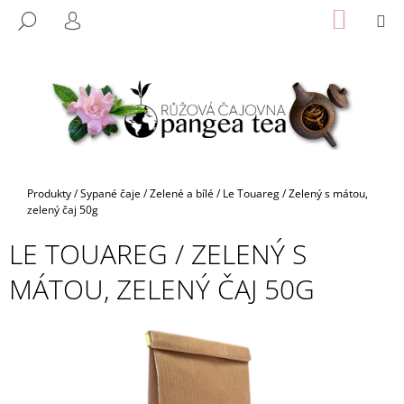
K
Přejít
NÁKUP
M
HLEDAT
na
KOŠÍK
O
PŘIHLÁŠENÍ
ZPĚT
ZPĚT
obsah
Š
Í
C
K
O
P
O
T
Domů
Produkty
/
Sypané čaje
/
Zelené a bílé
/
Le Touareg / Zelený s mátou,
Ř
zelený čaj 50g
E
LE TOUAREG / ZELENÝ S
B
MÁTOU, ZELENÝ ČAJ 50G
U
J
E
T
E
N