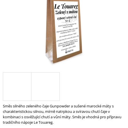
A
J
Í
T
?
HLEDAT
D
O
P
O
Směs silného zeleného čaje Gunpowder a sušené marocké máty s
R
charakteristickou silnou, mírně natrpkou a svíravou chutí čaje v
U
kombinaci s osvěžující chutí a vůní máty. Směs je vhodná pro přípravu
Č
tradičního nápoje Le Touareg.
U