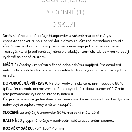
PODOBNÉ (1)
DISKUZE
Směs silného zeleného čaje Gunpowder a sušené marocké máty s
charakteristickou silnou, nahořklou svíravou a výrazně mentolovou chutí a
vůní. Směs je vhodná pro přípravu tradičního nápoje kočovného kmene
Tuaregů, která je oblíbená zejména v arabských zemích, kde se v horku popíjí
vydatně oslazená cukrem.
NÁŠ TIP:
Vhodný k rannímu a časně odpolednímu popíjení. Pro dosažení
autentické chuti tradiční čajové speciality Le Touareg doporučujeme vydatně
osladit.
DOPORUČENÁ PŘÍPRAVA:
Na 0,5 l vody 3 lžičky čaje, přelít vodou o 80 ºC
(převařenou vodu nechte zhruba 2 minuty odstát), doba louhování 5-7 min
(dle požadované výsledné intenzity nálevu).
Čaj je vícenálevový (jednu dávku lze znovu přelít a vylouhovat; pro každý další
nálev zvyšte teplotu vody o několik stupňů).
SLOŽENÍ:
zelený čaj Gunpowder 80 %, marocká máta 20 %
BALENÍ:
50 g sypaného čaje v papírovém sáčku uzavřeném sponou.
ROZMĚRY SÁČKU:
70 * 150 * 40 mm