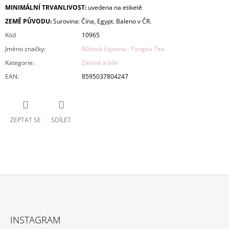
MINIMÁLNÍ TRVANLIVOST:
uvedena na etiketě
ZEMĚ PŮVODU:
Surovina: Čína, Egypt. Baleno v ČR.
Kód
10965
Jméno značky
:
Růžová čajovna - Pangea Tea
Kategorie
:
Zelené a bílé
EAN
:
8595037804247
ZEPTAT SE
SDÍLET
Z
Á
INSTAGRAM
P