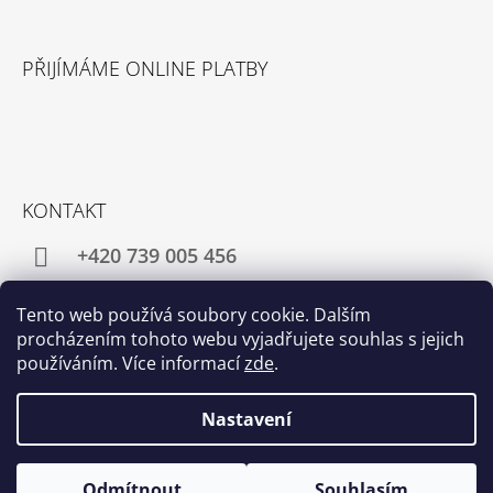
PŘIJÍMÁME ONLINE PLATBY
KONTAKT
+420 739 005 456
director@pangea-tea.cz
Tento web používá soubory cookie. Dalším
procházením tohoto webu vyjadřujete souhlas s jejich
používáním. Více informací
zde
.
Facebook
Instagram
Nastavení
© 2026 Růžová čajovna - Pangea Tea. Všechna
Vytvořil Shoptet
Odmítnout
Souhlasím
práva vyhrazena.