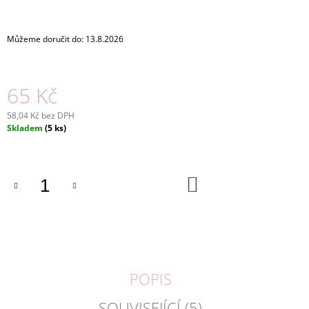
J
E
M
Můžeme doručit do:
13.8.2026
E
BOMBILLA,
65 Kč
SLÁMKA
NA
58,04 Kč bez DPH
PITÍ
Měrná
MATÉ,
Skladem
(5 ks)
18
cena:
CM,
NEREZ
DO
145
KOŠÍKU
Kč
POPIS
SOUVISEJÍCÍ (5)