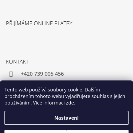
PŘIJÍMÁME ONLINE PLATBY
KONTAKT
+420 739 005 456
director@pangea-tea.cz
Tento web používá soubory cookie. Dalším
procházením tohoto webu vyjadřujete souhlas s jejich
používáním. Více informací
zde
.
Facebook
Instagram
Nastavení
© 2026 Růžová čajovna - Pangea Tea. Všechna
Vytvořil Shoptet