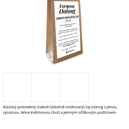
A
J
Í
T
?
HLEDAT
D
O
P
O
Klasický polozelený (neboli částečně oxidovaný) čaj oolong s plnou,
R
výraznou, lehce květinovou chutí a jemným oříškovým podtónem.
U
Č
U