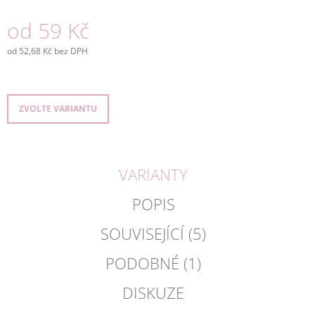
J
od
59 Kč
E
M
E
od
52,68 Kč
bez DPH
Měrná
cena:
DÁRKOVÁ
KOLEKCE
TEA
ZVOLTE VARIANTU
FOR
YOU
KVETOUCÍ,
74G
VARIANTY
225
Kč
POPIS
SOUVISEJÍCÍ (5)
PODOBNÉ (1)
DISKUZE