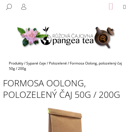
K
Přejít
NÁKUP
M
HLEDAT
na
KOŠÍK
O
PŘIHLÁŠENÍ
ZPĚT
ZPĚT
obsah
Š
Í
C
K
O
P
O
T
Domů
Produkty
/
Sypané čaje
/
Polozelené
/
Formosa Oolong, polozelený čaj
Ř
50g / 200g
E
FORMOSA OOLONG,
B
POLOZELENÝ ČAJ 50G / 200G
U
J
E
T
E
N