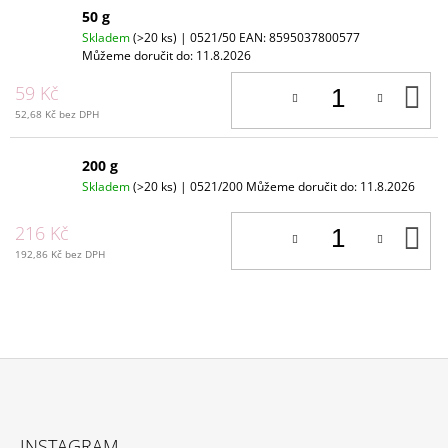
50 g
Skladem
(>20 ks)
| 0521/50
EAN:
8595037800577
Můžeme doručit do:
11.8.2026
D
59 Kč
K
52,68 Kč bez DPH
200 g
Skladem
(>20 ks)
| 0521/200
Můžeme doručit do:
11.8.2026
D
216 Kč
K
192,86 Kč bez DPH
Z
Á
INSTAGRAM