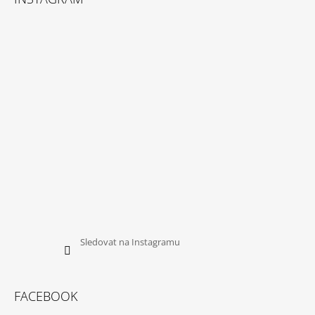
P
A
T
Í
Sledovat na Instagramu
FACEBOOK