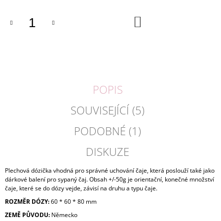
J
E
DO
KOŠÍKU
M
E
JASMINE
/
JASMÍN,
ZELENÝ
POPIS
PORCOVANÝ
ČAJ,
SOUVISEJÍCÍ (5)
NÁLEVOVÉ
SÁČKY
PODOBNÉ (1)
80
Kč
DISKUZE
Plechová dózička vhodná pro správné uchování čaje, která poslouží také jako
dárkové balení pro sypaný čaj. Obsah +/-50g je orientační, konečné množství
čaje, které se do dózy vejde, závisí na druhu a typu čaje.
ROZMĚR DÓZY:
60 * 60 * 80 mm
ZEMĚ PŮVODU:
Německo