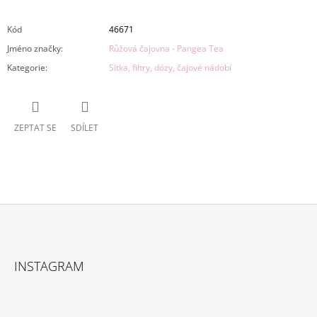
Kód
46671
Jméno značky
:
Růžová čajovna - Pangea Tea
Kategorie
:
Sítka, filtry, dózy, čajové nádobí
ZEPTAT SE
SDÍLET
Z
Á
INSTAGRAM
P
A
T