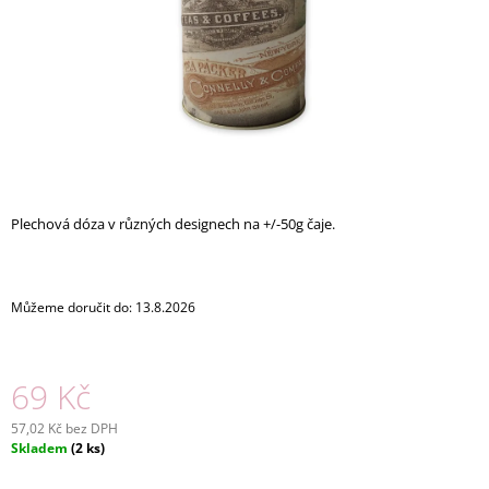
A
J
Í
T
?
Plechová dóza v různých designech na +/-50g čaje.
HLEDAT
Můžeme doručit do:
13.8.2026
D
O
P
69 Kč
O
R
57,02 Kč bez DPH
U
Měrná
Skladem
(2 ks)
Č
cena:
U