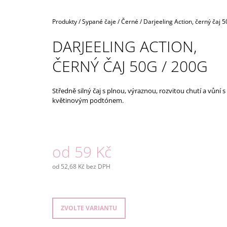
OVOCNÝ ČAJ, NÁLEVOVÉ SÁČKY
80 Kč
Domů
Produkty
/
Sypané čaje
/
Černé
/
Darjeeling Action, černý čaj 5
DARJEELING ACTION,
ČERNÝ ČAJ 50G / 200G
Středně silný čaj s plnou, výraznou, rozvitou chutí a vůní s
květinovým podtónem.
od
59 Kč
od
52,68 Kč
bez DPH
Měrná
cena:
ZVOLTE VARIANTU