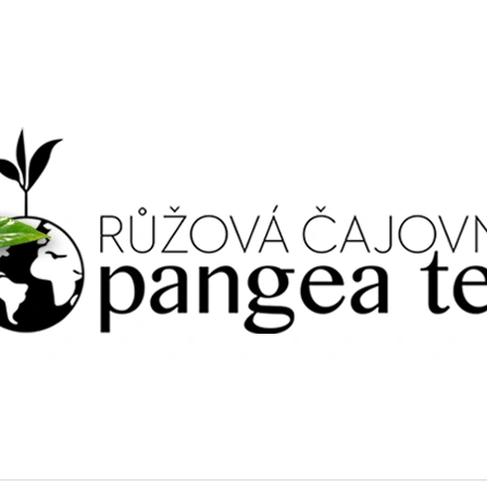
CO POTŘEBUJETE NAJÍT?
HLEDAT
DOPORUČUJEME
JASMINE / JASMÍN, ZELENÝ PORCOVANÝ
OOLONG / OOL