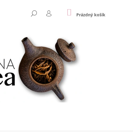
NÁKUPNÍ
HLEDAT
KOŠÍK
Prázdný košík
PŘIHLÁŠENÍ
Následující
ONG, POLOZELENÝ