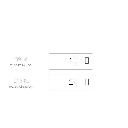
DO
59 Kč
KOŠÍKU
52,68 Kč bez DPH
DO
216 Kč
KOŠÍKU
192,86 Kč bez DPH