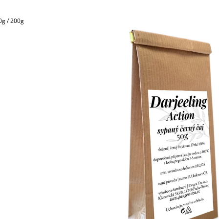
ČAJ, NÁLEVOVÉ SÁČKY
PORCOVANÝ ČAJ
80 Kč
80 Kč
0g / 200g