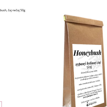
ČAJ, NÁLEVOVÉ SÁČKY
PORCOVANÝ ČAJ
80 Kč
80 Kč
ush, čaj nečaj 50g