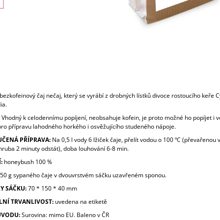
ezkofeinový čaj nečaj, který se vyrábí z drobných lístků divoce rostoucího keře C
ia.
Vhodný k celodennímu popíjení, neobsahuje kofein, je proto možné ho popíjet i v
pro přípravu lahodného horkého i osvěžujícího studeného nápoje.
ČENÁ PŘÍPRAVA:
Na 0,5 l vody 6 lžiček čaje, přelít vodou o 100 ºC (převařenou 
hruba 2 minuty odstát), doba louhování 6-8 min.
:
honeybush 100 %
50 g sypaného čaje v dvouvrstvém sáčku uzavřeném sponou.
Y SÁČKU:
70 * 150 * 40 mm
LNÍ TRVANLIVOST:
uvedena na etiketě
ŮVODU:
Surovina: mimo EU. Baleno v ČR