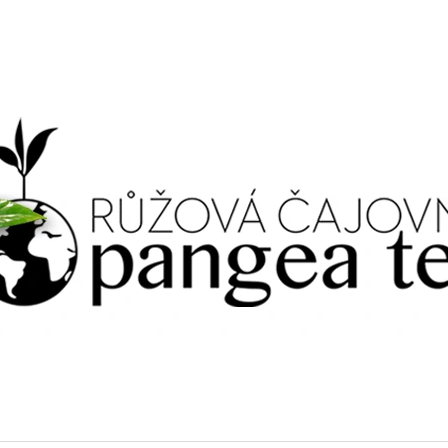
CO POTŘEBUJETE NAJÍT?
HLEDAT
DOPORUČUJEME
JASMINE / JASMÍN, ZELENÝ PORCOVANÝ
OOLONG / OOL