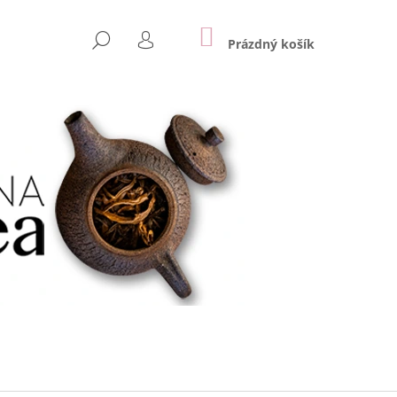
NÁKUPNÍ
HLEDAT
KOŠÍK
Prázdný košík
PŘIHLÁŠENÍ
Následující
ONG, POLOZELENÝ