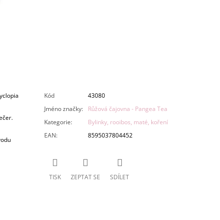
yclopia
Kód
43080
Jméno značky
:
Růžová čajovna - Pangea Tea
ečer.
Kategorie
:
Bylinky, rooibos, maté, koření
EAN
:
8595037804452
vodu
TISK
ZEPTAT SE
SDÍLET