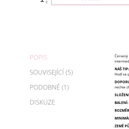
POPIS
Červený b
intermed
NÁŠ TIP:
SOUVISEJÍCÍ (5)
Hodí se 
DOPORU
PODOBNÉ (1)
nechte z
SLOŽENÍ
DISKUZE
BALENÍ:
ROZMĚR
MINIMÁ
ZEMĚ P