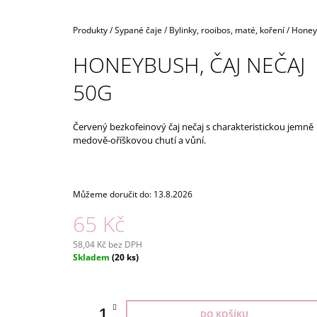
OVOCNÝ ČAJ, NÁLEVOVÉ SÁČKY
80 Kč
Domů
Produkty
/
Sypané čaje
/
Bylinky, rooibos, maté, koření
/
Honeyb
HONEYBUSH, ČAJ NEČAJ
50G
Červený bezkofeinový čaj nečaj s charakteristickou jemně
medově-oříškovou chutí a vůní.
Můžeme doručit do:
13.8.2026
65 Kč
58,04 Kč bez DPH
Měrná
Skladem
(20 ks)
cena:
DO KOŠÍKU