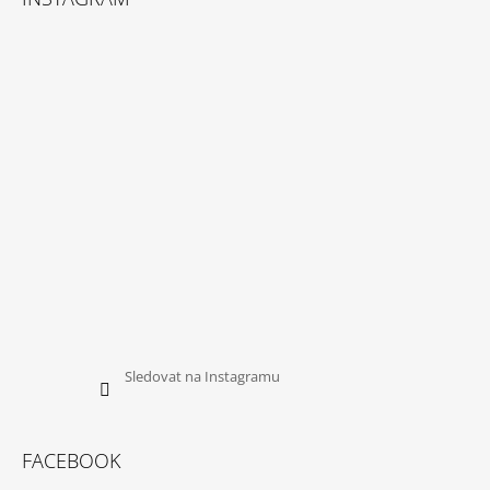
P
A
T
Í
Sledovat na Instagramu
FACEBOOK