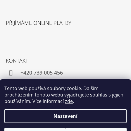
PŘIJÍMÁME ONLINE PLATBY
KONTAKT
+420 739 005 456
director@pangea-tea.cz
Tento web používá soubory cookie. Dalším
procházením tohoto webu vyjadřujete souhlas s jejich
používáním. Více informací
zde
.
Facebook
Instagram
Nastavení
© 2026 Růžová čajovna - Pangea Tea. Všechna
Vytvořil Shoptet