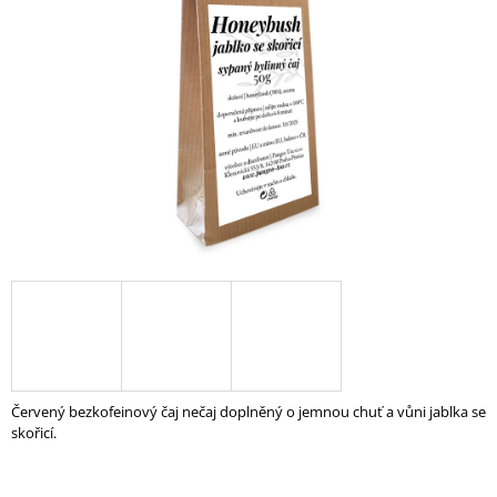
A
J
Í
T
?
HLEDAT
D
O
P
O
Červený bezkofeinový čaj nečaj doplněný o jemnou chuť a vůni jablka se
R
skořicí.
U
Č
U