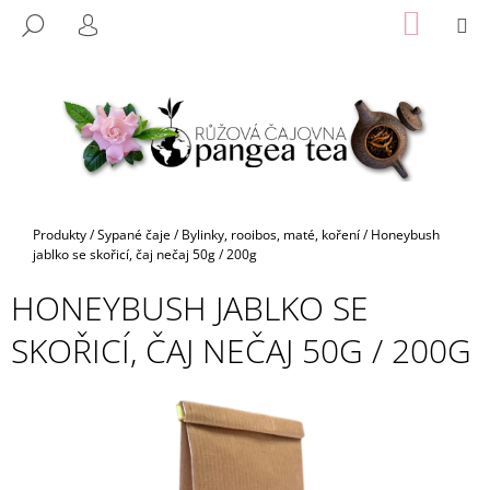
K
Přejít
NÁKUP
M
HLEDAT
na
KOŠÍK
O
PŘIHLÁŠENÍ
ZPĚT
ZPĚT
obsah
Š
Í
C
K
O
P
O
T
Domů
Produkty
/
Sypané čaje
/
Bylinky, rooibos, maté, koření
/
Honeybush
Ř
jablko se skořicí, čaj nečaj 50g / 200g
E
HONEYBUSH JABLKO SE
B
SKOŘICÍ, ČAJ NEČAJ 50G / 200G
U
J
E
T
E
N