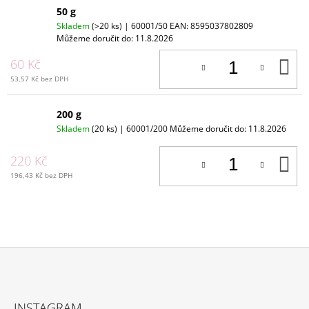
50 g
Skladem
(>20 ks)
| 60001/50
EAN:
8595037802809
Můžeme doručit do:
11.8.2026
D
60 Kč
K
53,57 Kč bez DPH
200 g
Skladem
(20 ks)
| 60001/200
Můžeme doručit do:
11.8.2026
D
220 Kč
K
196,43 Kč bez DPH
Z
Á
INSTAGRAM