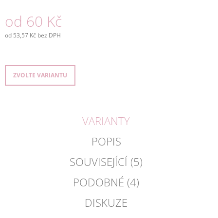
J
od
60 Kč
E
M
E
od
53,57 Kč
bez DPH
Měrná
cena:
ČAJOVÁ
BONBONIERA,
23
ZVOLTE VARIANTU
PORCÍ
ČAJE,
142G
360
VARIANTY
Kč
POPIS
SOUVISEJÍCÍ (5)
PODOBNÉ (4)
DISKUZE